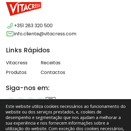
+351 283 320 500
info.cliente@vitacress.com
Links Rápidos
Vitacress
Receitas
Produtos
Contactos
Siga-nos em:
Este website utiliza cookies necessários ao funcionamento do
website ou dos serviços prestados, e, cookies de
desempenho e segmentação que nos ajudam a melhorar a
sua experiência e nos fornecem informações sobre a
Termos e Condições
utilização do website. Com exceção dos cookies necessários,