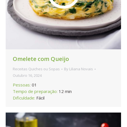
Omelete com Queijo
Receitas Quiches ou Sopas
By
Liliana Novais
Outubro 16, 2024
Pessoas:
01
Tempo de preparação:
12 min
Dificuldade:
Fácil