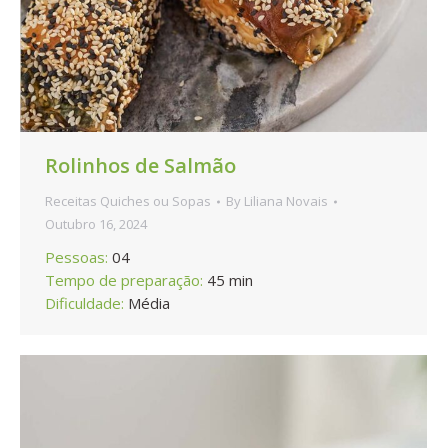
Rolinhos de Salmão
Receitas Quiches ou Sopas
By
Liliana Novais
Outubro 16, 2024
Pessoas:
04
Tempo de preparação:
45 min
Dificuldade:
Média