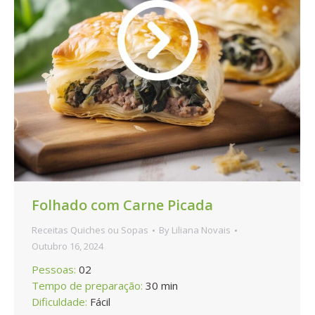
Folhado com Carne Picada
Receitas Quiches ou Sopas
By
Liliana Novais
Outubro 16, 2024
Pessoas:
02
Tempo de preparação:
30 min
Dificuldade:
Fácil