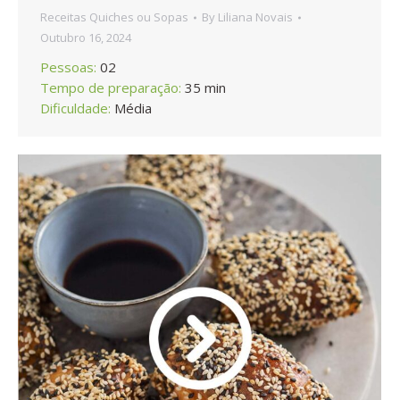
Receitas Quiches ou Sopas
By
Liliana Novais
Outubro 16, 2024
Pessoas:
02
Tempo de preparação:
35 min
Dificuldade:
Média