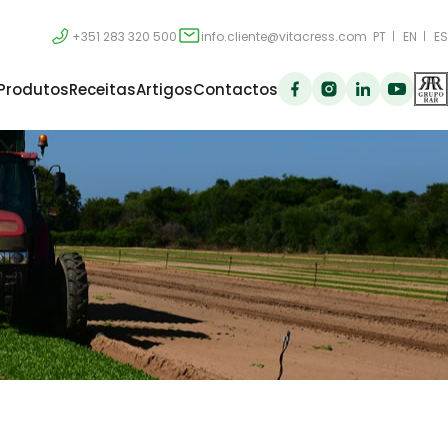
+351 283 320 500
info.cliente@vitacress.com
PT
EN
ES
Produtos
Receitas
Artigos
Contactos