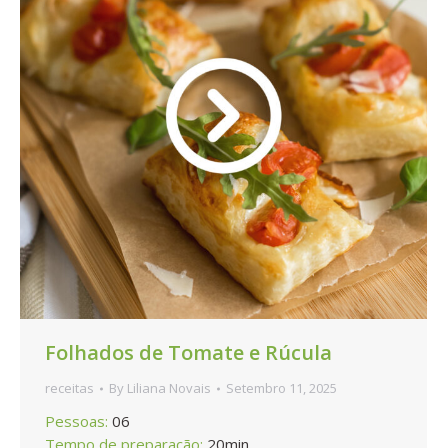
Folhados de Tomate e Rúcula
receitas
By
Liliana Novais
Setembro 11, 2025
Pessoas:
06
Tempo de preparação:
20min