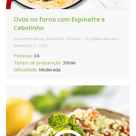
Ovos no forno com Espinafre e
Cebolinho
ErvasAromáticas
,
Espinafre
,
receitas
By
Liliana Novais
Setembro 11, 2025
Pessoas:
04
Tempo de preparação:
30min
Dificuldade:
Moderada