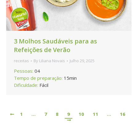
3 Molhos Saudáveis para as
Refeições de Verão
receitas
By
Liliana Novais
Julho 29, 2025
Pessoas:
04
Tempo de preparação:
15min
Dificuldade:
Fácil
1
…
7
8
9
10
11
…
16