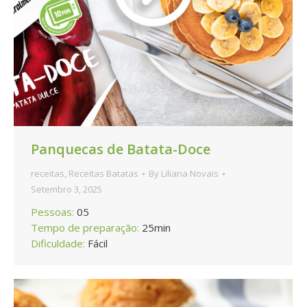
Panquecas de Batata-Doce
receitas
,
Receitas Batatas
By
Liliana Novais
Setembro 3, 2025
Pessoas:
05
Tempo de preparação:
25min
Dificuldade:
Fácil