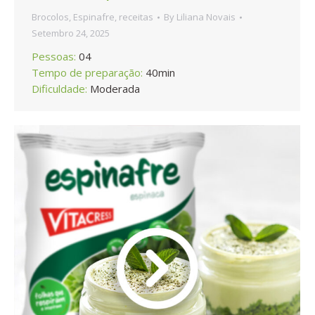
Brocolos
,
Espinafre
,
receitas
By
Liliana Novais
Setembro 24, 2025
Pessoas:
04
Tempo de preparação:
40min
Dificuldade:
Moderada