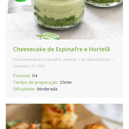
Cheesecake de Espinafre e Hortelã
ErvasAromáticas
,
Espinafre
,
receitas
By
Liliana Novais
Setembro 11, 2025
Pessoas:
04
Tempo de preparação:
25min
Dificuldade:
Moderada