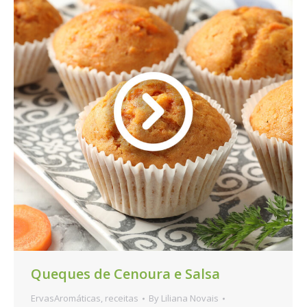
Queques de Cenoura e Salsa
ErvasAromáticas
,
receitas
By
Liliana Novais