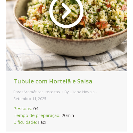
Tubule com Hortelã e Salsa
ErvasAromáticas
,
receitas
By
Liliana Novais
Setembro 11, 2025
Pessoas:
04
Tempo de preparação:
20min
Dificuldade:
Fácil