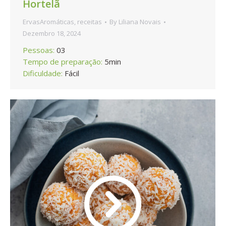
Hortelã
ErvasAromáticas
,
receitas
By
Liliana Novais
Dezembro 18, 2024
Pessoas:
03
Tempo de preparação:
5min
Dificuldade:
Fácil