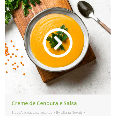
Creme de Cenoura e Salsa
ErvasAromáticas
,
receitas
By
Liliana Novais