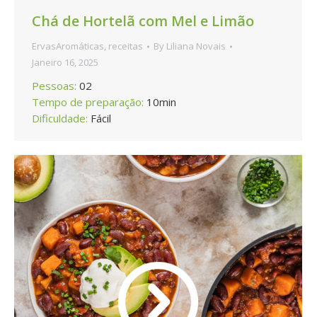
Chá de Hortelã com Mel e Limão
ErvasAromáticas
,
receitas
By
Liliana Novais
Janeiro 16, 2025
Pessoas:
02
Tempo de preparação:
10min
Dificuldade:
Fácil