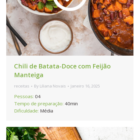
Chili de Batata-Doce com Feijão
Manteiga
receitas
By
Liliana Novais
Janeiro 16, 2025
Pessoas:
04
Tempo de preparação:
40min
Dificuldade:
Média