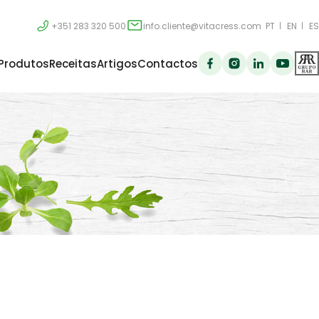
+351 283 320 500
info.cliente@vitacress.com
PT
EN
ES
Produtos
Receitas
Artigos
Contactos