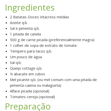
Ingredientes
2 Batatas-Doces Vitacress médias
Azeite q.b.
Sal e pimenta q.b.
1 pitada de canela
500 g de carne picada (preferencialmente magra)
1 colher de sopa de extrato de tomate
Tempero para tacos q.b.
Um pouco de água
Sal q.b.
Queijo cottage q.b.
½ abacate em cubos
Mel picante q.b. (ou mel comum com uma pitada de
pimenta-caiena ou malagueta)
Alface picada (opcional)
Tomates-cereja (opcional)
Preparação