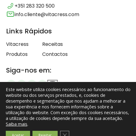
+351 283 320 500
info.cliente@vitacress.com
Links Rápidos
Vitacress
Receitas
Produtos
Contactos
Siga-nos em:
Este website utiliza cookies necessários ao funcionamento do
website ou dos serviços prestados, e, cookies de
desempenho e segmentação que nos ajudam a melhorar a
sua experiência e nos fornecem informações sobre a
Termos e Condições
utilização do website. Com exceção dos cookies necessários,
a utilização de cookies depende sempre da sua aceitação.
Política de Privacidade
Saiba mais
.
Isenção de responsabilidade
Close GDPR Cookie Banner
Aceitar
Rejeitar