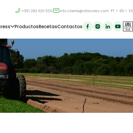
+351 283 320 500
info.cliente@vitacress.com
PT
EN
ES
cress
Productos
Recetas
Contactos