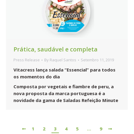
Prática, saudável e completa
Press Release
By
Raquel Santos
Setembro 11, 2019
Vitacress lança salada “Essencial” para todos
os momentos do dia
Composta por vegetais e fiambre de peru, a
nova proposta da marca portuguesa é a
novidade da gama de Saladas Refeição Minute
1
2
3
4
5
…
9