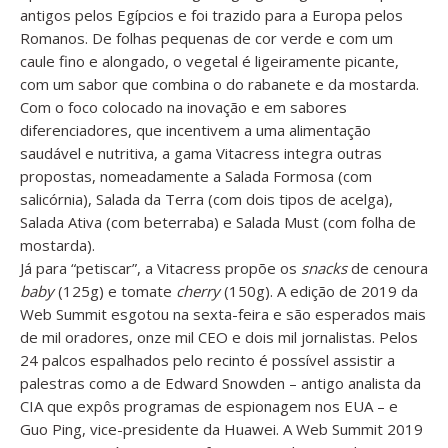
antigos pelos Egípcios e foi trazido para a Europa pelos
Romanos. De folhas pequenas de cor verde e com um
caule fino e alongado, o vegetal é ligeiramente picante,
com um sabor que combina o do rabanete e da mostarda.
Com o foco colocado na inovação e em sabores
diferenciadores, que incentivem a uma alimentação
saudável e nutritiva, a gama Vitacress integra outras
propostas, nomeadamente a Salada Formosa (com
salicórnia), Salada da Terra (com dois tipos de acelga),
Salada Ativa (com beterraba) e Salada Must (com folha de
mostarda).
Já para “petiscar”, a Vitacress propõe os
snacks
de cenoura
baby
(125g) e tomate
cherry
(150g). A edição de 2019 da
Web Summit esgotou na sexta-feira e são esperados mais
de mil oradores, onze mil CEO e dois mil jornalistas. Pelos
24 palcos espalhados pelo recinto é possível assistir a
palestras como a de Edward Snowden – antigo analista da
CIA que expôs programas de espionagem nos EUA – e
Guo Ping, vice-presidente da Huawei. A Web Summit 2019