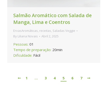
Salmão Aromático com Salada de
Manga, Lima e Coentros
ErvasAromáticas
,
receitas
,
Saladas Veggie
By
Liliana Novais
Abril 2, 2025
Pessoas:
01
Tempo de preparação:
20min
Dificuldade:
Fácil
1
…
3
4
5
6
7