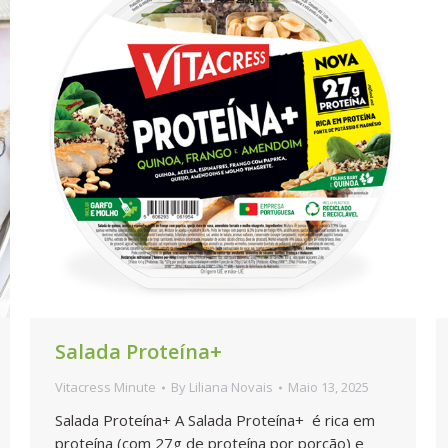
Salada Proteína+
Vitacress Minute
By
Liliana Novais
Maio 13, 2025
Salada Proteína+ A Salada Proteína+ é rica em
proteína (com 27g de proteína por porção) e