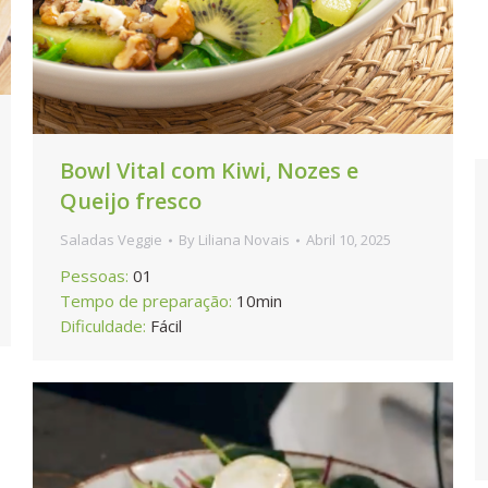
Bowl Vital com Kiwi, Nozes e
Queijo fresco
Saladas Veggie
By
Liliana Novais
Abril 10, 2025
Pessoas:
01
Tempo de preparação:
10min
Dificuldade:
Fácil