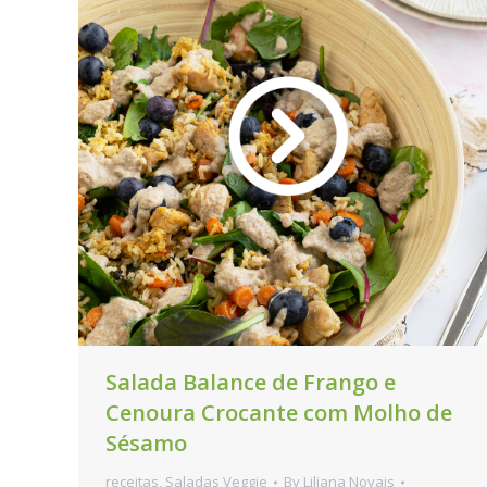
Salada Balance de Frango e
Cenoura Crocante com Molho de
Sésamo
receitas
,
Saladas Veggie
By
Liliana Novais