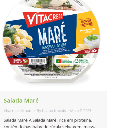
Salada Maré
Vitacress Minute
By
Liliana Novais
Maio 7, 2025
Salada Maré A Salada Maré, rica em proteína,
contém folhas baby de rúcula selvagem, massa