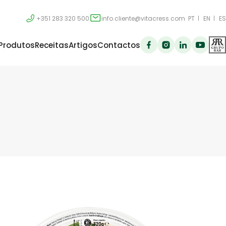
+351 283 320 500
info.cliente@vitacress.com
PT
EN
ES
Produtos
Receitas
Artigos
Contactos