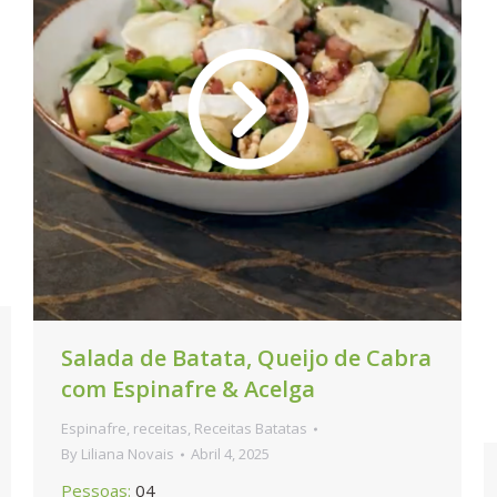
Salada de Batata, Queijo de Cabra
com Espinafre & Acelga
Espinafre
,
receitas
,
Receitas Batatas
By
Liliana Novais
Abril 4, 2025
Pessoas:
04