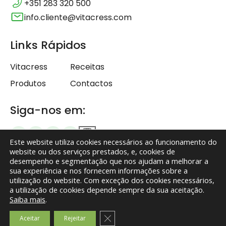
+351 283 320 500
info.cliente@vitacress.com
Links Rápidos
Vitacress
Receitas
Produtos
Contactos
Siga-nos em:
Este website utiliza cookies necessários ao funcionamento do
website ou dos serviços prestados, e, cookies de
desempenho e segmentação que nos ajudam a melhorar a
sua experiência e nos fornecem informações sobre a
Termos e Condições
utilização do website. Com exceção dos cookies necessários,
a utilização de cookies depende sempre da sua aceitação.
Política de Privacidade
Saiba mais
.
Isenção de responsabilidade
Close GDPR Cookie Banner
Aceitar
Rejeitar
© Vitacress – Todos os direitos reservados