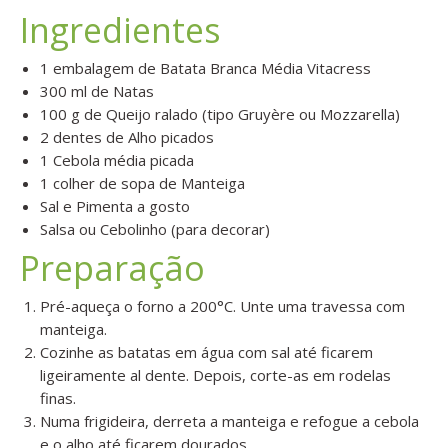
Ingredientes
1 embalagem de Batata Branca Média Vitacress
300 ml de Natas
100 g de Queijo ralado (tipo Gruyère ou Mozzarella)
2 dentes de Alho picados
1 Cebola média picada
1 colher de sopa de Manteiga
Sal e Pimenta a gosto
Salsa ou Cebolinho (para decorar)
Preparação
Pré-aqueça o forno a 200°C. Unte uma travessa com
manteiga.
Cozinhe as batatas em água com sal até ficarem
ligeiramente al dente. Depois, corte-as em rodelas
finas.
Numa frigideira, derreta a manteiga e refogue a cebola
e o alho até ficarem dourados.