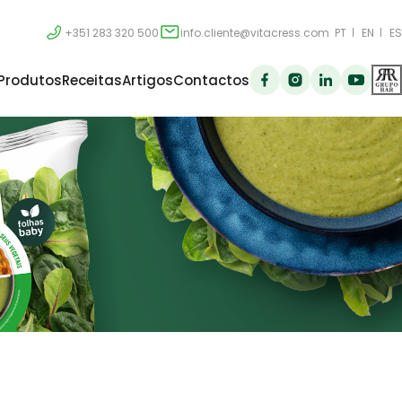
+351 283 320 500
info.cliente@vitacress.com
PT
EN
ES
Produtos
Receitas
Artigos
Contactos