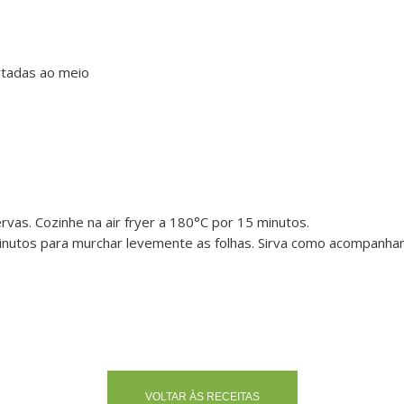
rtadas ao meio
rvas. Cozinhe na air fryer a 180°C por 15 minutos.
 minutos para murchar levemente as folhas. Sirva como acompanha
VOLTAR ÀS RECEITAS