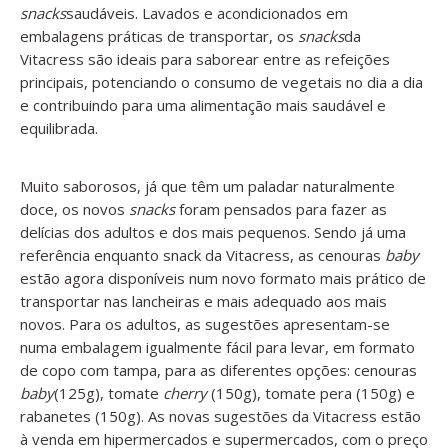
snacks
saudáveis. Lavados e acondicionados em
embalagens práticas de transportar, os
snacks
da
Vitacress são ideais para saborear entre as refeições
principais, potenciando o consumo de vegetais no dia a dia
e contribuindo para uma alimentação mais saudável e
equilibrada.
Muito saborosos, já que têm um paladar naturalmente
doce, os novos
snacks
foram pensados para fazer as
delícias dos adultos e dos mais pequenos. Sendo já uma
referência enquanto snack da Vitacress, as cenouras
baby
estão agora disponíveis num novo formato mais prático de
transportar nas lancheiras e mais adequado aos mais
novos. Para os adultos, as sugestões apresentam-se
numa embalagem igualmente fácil para levar, em formato
de copo com tampa, para as diferentes opções: cenouras
baby
(125g), tomate
cherry
(150g), tomate pera (150g) e
rabanetes (150g). As novas sugestões da Vitacress estão
à venda em hipermercados e supermercados, com o preço