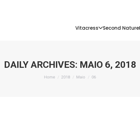
Vitacress
Second Nature
DAILY ARCHIVES:
MAIO 6, 2018
You are here:
Home
2018
Maio
06