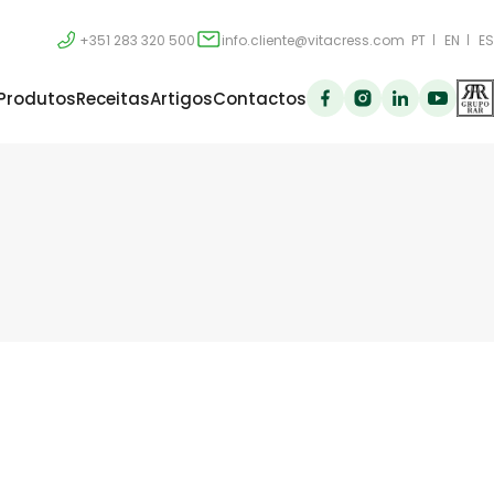
+351 283 320 500
info.cliente@vitacress.com
PT
EN
ES
Produtos
Receitas
Artigos
Contactos