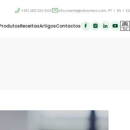
+351 283 320 500
info.cliente@vitacress.com
PT
EN
ES
Produtos
Receitas
Artigos
Contactos