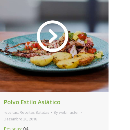
Polvo Estilo Asiático
receitas
,
Receitas Batatas
By
webmaster
Dezembro 20, 2018
Pessoas:
04