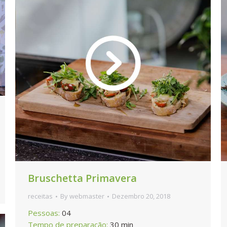
Bruschetta Primavera
receitas
By
webmaster
Dezembro 20, 2018
Pessoas:
04
Tempo de preparação:
30 min