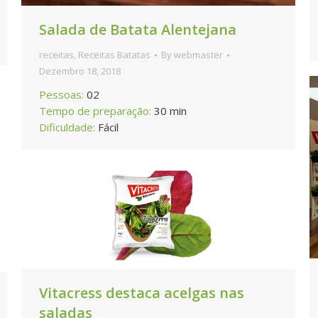
Salada de Batata Alentejana
receitas
,
Receitas Batatas
By
webmaster
Dezembro 18, 2018
Pessoas:
02
Tempo de preparação:
30 min
Dificuldade:
Fácil
Vitacress destaca acelgas nas
saladas