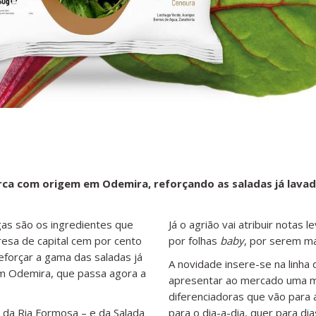
ca com origem em Odemira, reforçando as saladas já lavad
lgas são os ingredientes que
Já o agrião vai atribuir nota
esa de capital cem por cento
por folhas
baby
, por serem ma
forçar a gama das saladas já
A novidade insere-se na linha
em Odemira, que passa agora a
apresentar ao mercado uma m
diferenciadoras que vão para a
a da Ria Formosa – e da Salada
para o dia-a-dia, quer para d