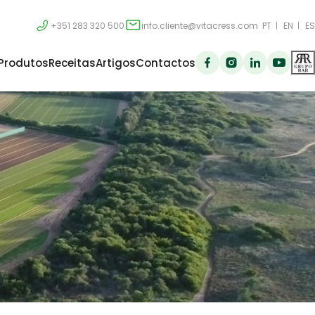
+351 283 320 500
info.cliente@vitacress.com
PT
EN
ES
Produtos
Receitas
Artigos
Contactos