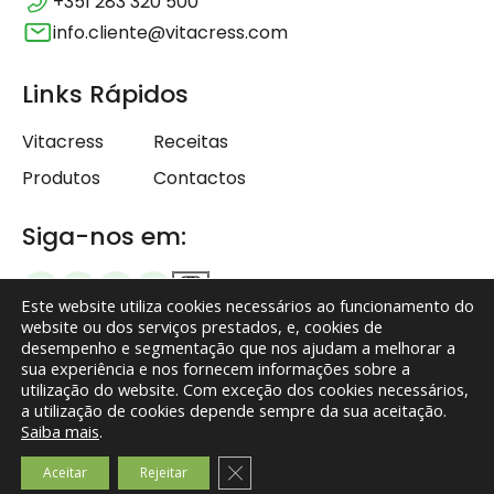
+351 283 320 500
info.cliente@vitacress.com
Links Rápidos
Vitacress
Receitas
Produtos
Contactos
Siga-nos em:
Este website utiliza cookies necessários ao funcionamento do
website ou dos serviços prestados, e, cookies de
desempenho e segmentação que nos ajudam a melhorar a
sua experiência e nos fornecem informações sobre a
Termos e Condições
utilização do website. Com exceção dos cookies necessários,
a utilização de cookies depende sempre da sua aceitação.
Política de Privacidade
Saiba mais
.
Isenção de responsabilidade
Close GDPR Cookie Banner
Aceitar
Rejeitar
© Vitacress – Todos os direitos reservados