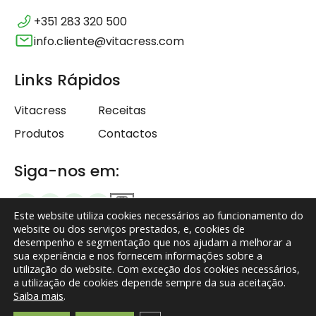
+351 283 320 500
info.cliente@vitacress.com
Links Rápidos
Vitacress
Receitas
Produtos
Contactos
Siga-nos em:
Este website utiliza cookies necessários ao funcionamento do
website ou dos serviços prestados, e, cookies de
desempenho e segmentação que nos ajudam a melhorar a
sua experiência e nos fornecem informações sobre a
Termos e Condições
utilização do website. Com exceção dos cookies necessários,
a utilização de cookies depende sempre da sua aceitação.
Política de Privacidade
Saiba mais
.
Isenção de responsabilidade