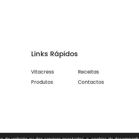
Links Rápidos
Vitacress
Receitas
Produtos
Contactos
nto do website ou dos serviços prestados, e, cookies de desempenh