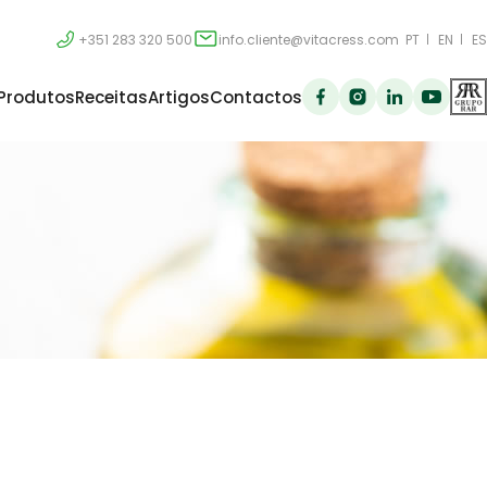
+351 283 320 500
info.cliente@vitacress.com
PT
EN
ES
Produtos
Receitas
Artigos
Contactos