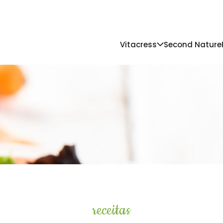
Vitacress
Second Nature
receitas