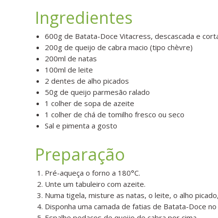
Ingredientes
600g de Batata-Doce Vitacress, descascada e corta
200g de queijo de cabra macio (tipo chèvre)
200ml de natas
100ml de leite
2 dentes de alho picados
50g de queijo parmesão ralado
1 colher de sopa de azeite
1 colher de chá de tomilho fresco ou seco
Sal e pimenta a gosto
Preparação
Pré-aqueça o forno a 180°C.
Unte um tabuleiro com azeite.
Numa tigela, misture as natas, o leite, o alho picado
Disponha uma camada de fatias de Batata-Doce no t
Espalhe pedaços de queijo de cabra por cima.