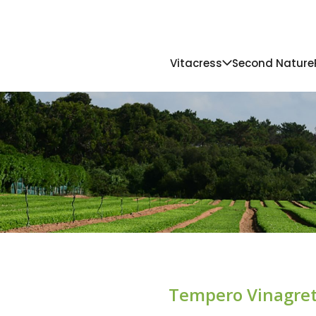
Vitacress
Second Nature
Tempero Vinagret