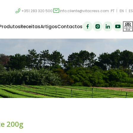
+351 283 320 500
info.cliente@vitacress.com
PT
EN
ES
Produtos
Receitas
Artigos
Contactos
e 200g