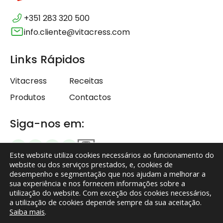
+351 283 320 500
info.cliente@vitacress.com
Links Rápidos
Vitacress
Receitas
Produtos
Contactos
Siga-nos em:
Este website utiliza cookies necessários ao funcionamento do
website ou dos serviços prestados, e, cookies de
desempenho e segmentação que nos ajudam a melhorar a
sua experiência e nos fornecem informações sobre a
Termos e Condições
utilização do website. Com exceção dos cookies necessários,
a utilização de cookies depende sempre da sua aceitação.
Política de Privacidade
Saiba mais
.
Isenção de responsabilidade