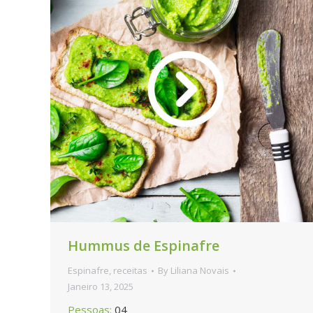
Hummus de Espinafre
Espinafre
,
receitas
By
Liliana Novais
Janeiro 13, 2025
Pessoas:
04