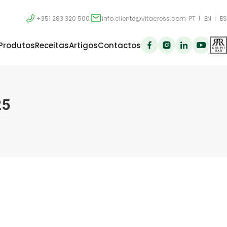
+351 283 320 500
info.cliente@vitacress.com
PT
EN
ES
Produtos
Receitas
Artigos
Contactos
25