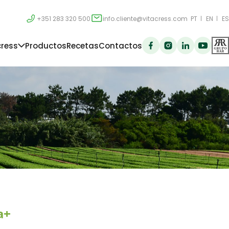
+351 283 320 500
info.cliente@vitacress.com
PT
EN
ES
cress
Productos
Recetas
Contactos
a+