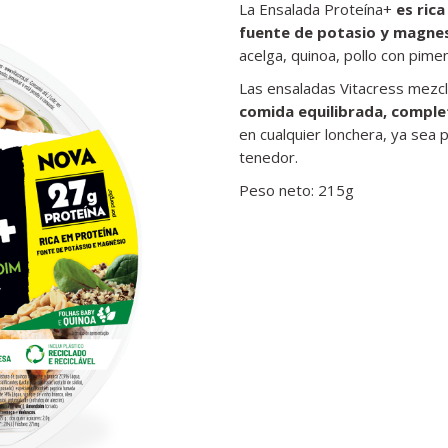
La Ensalada Proteína+
es ric
fuente de potasio y magne
acelga, quinoa, pollo con pim
Las ensaladas Vitacress mezc
comida equilibrada, comple
en cualquier lonchera, ya sea pa
tenedor.
Peso neto: 215g