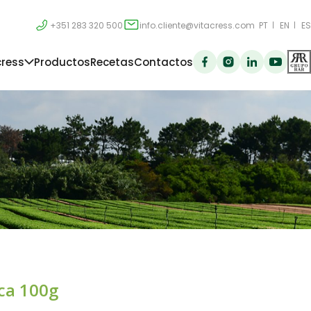
+351 283 320 500
info.cliente@vitacress.com
PT
EN
ES
cress
Productos
Recetas
Contactos
ca 100g