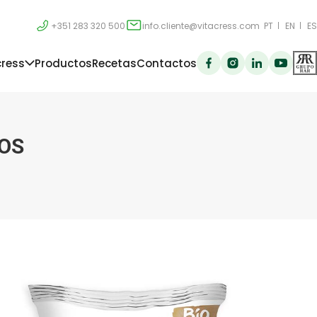
+351 283 320 500
info.cliente@vitacress.com
PT
EN
ES
cress
Productos
Recetas
Contactos
OS