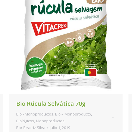
Bio Rúcula Selvática 70g
Bio - Monoproductos
,
Bio – Monoproducto
,
Biológicos
,
Monoproductos
Por
Beatriz Silva
julio 1, 2019