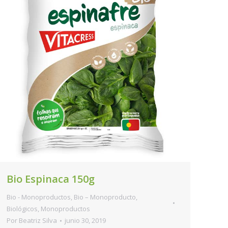
Bio Espinaca 150g
Bio - Monoproductos
,
Bio – Monoproducto
,
Biológicos
,
Monoproductos
Por
Beatriz Silva
junio 30, 2019