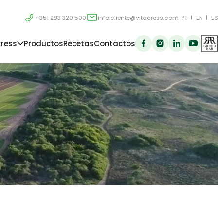
+351 283 320 500
info.cliente@vitacress.com
PT
EN
ES
cress
Productos
Recetas
Contactos